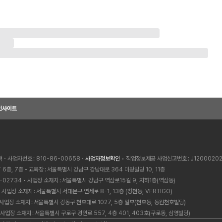
인사이트
혁
사업자번호
810-86-00658
사업자정보확인
• 직업정보제공 사업신고번호
J1200020
 6층, 7층
교육장
서울특별시 강남구 강남대로 364 미왕빌딩 10, 11층
-02734
사업장 소재지
서울특별시 강남구 역삼로15길 9, 지하1층(역삼동)
사업장 소재지
서울특별시 서대문구 연세로 8-1, 13층 (창천동, VERTIGO)
사업장 소재지
서울특별시 강동구 천호대로 1027, 5층 일부(천호동, 동원천호빌딩)
사업장 소재지
서울특별시 구로구 경인로 557, 4층 401, 403호(구로동, 삼영빌딩)