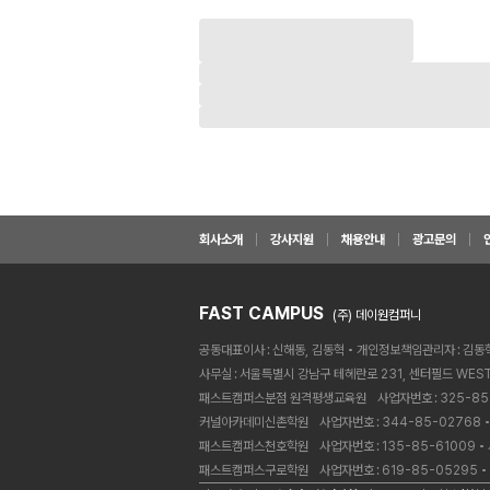
회사소개
강사지원
채용안내
광고문의
FAST CAMPUS
(주) 데이원컴퍼니
공동대표이사
신해동, 김동혁
개인정보책임관리자
김동
사무실
서울특별시 강남구 테헤란로 231, 센터필드 WEST
패스트캠퍼스분점 원격평생교육원ㅤ
사업자번호
325-85
커널아카데미신촌학원ㅤ
사업자번호
344-85-02768
패스트캠퍼스천호학원ㅤ
사업자번호
135-85-61009
패스트캠퍼스구로학원ㅤ
사업자번호
619-85-05295