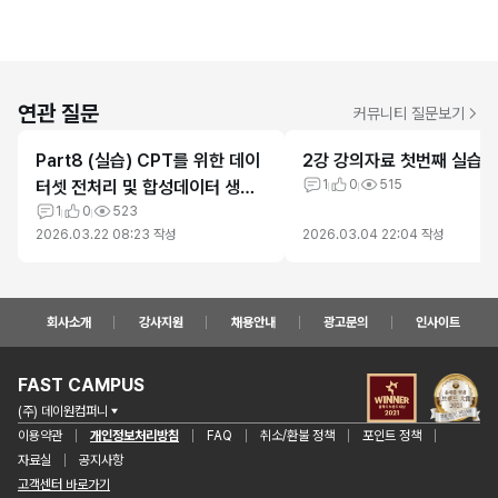
연관 질문
커뮤니티 질문보기
Part8 (실습) CPT를 위한 데이
2강 강의자료 첫번째 실습
터셋 전처리 및 합성데이터 생성
1
0
515
중 데이타 파일 공유 요청 건
1
0
523
2026.03.22 08:23
작성
2026.03.04 22:04
작성
회사소개
강사지원
채용안내
광고문의
인사이트
FAST CAMPUS
(주) 데이원컴퍼니
이용약관
개인정보처리방침
FAQ
취소/환불 정책
포인트 정책
자료실
공지사항
고객센터 바로가기