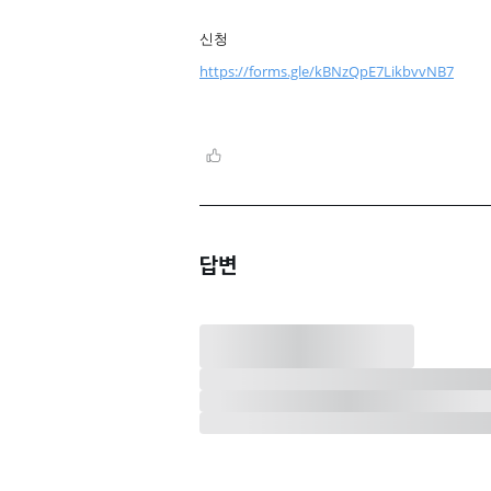
신청
https://forms.gle/kBNzQpE7LikbvvNB7
답변