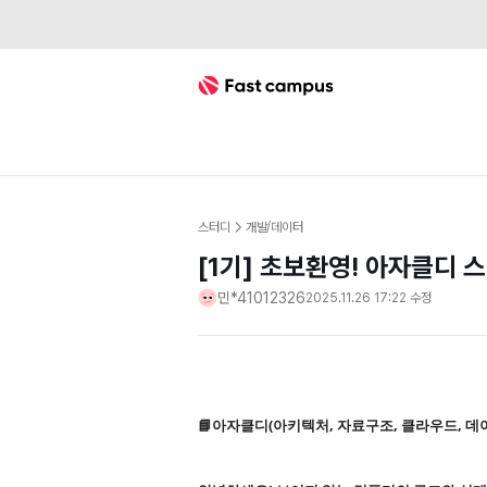
Fast Campus
스터디
개발/데이터
[1기] 초보환영! 아자클디 
민*41012326
2025.11.26 17:22
수정
📘아자클디(아키텍처, 자료구조, 클라우드, 