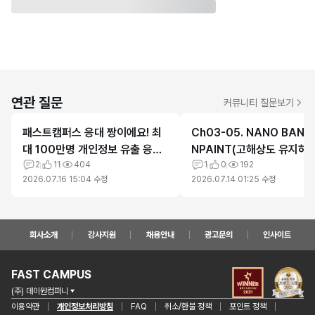
연관 질문
커뮤니티 질문보기
패스트캠퍼스 응대 짱이에요! 최
Ch03-05. NANO BANA
대 100만명 개인정보 유출 응대
NPAINT(고해상도 유지하기
최고
2
11
404
의 자료 에러
1
0
192
2026.07.16 15:04
수정
2026.07.14 01:25
수정
회사소개
강사지원
채용안내
광고문의
인사이트
FAST CAMPUS
(주) 데이원컴퍼니
이용약관
개인정보처리방침
FAQ
취소/환불 정책
포인트 정책