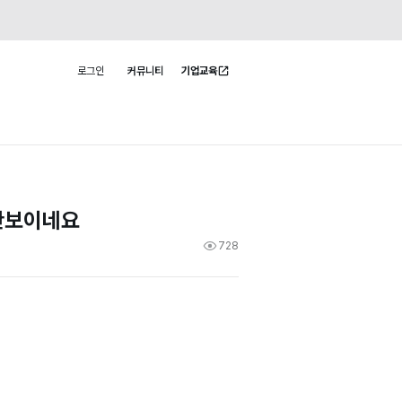
로그인
커뮤니티
기업교육
사용자 메뉴
 안보이네요
728