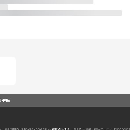
인사이트
혁
사업자번호
810-86-00658
사업자정보확인
• 직업정보제공 사업신고번호
J1200020