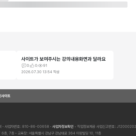
사이트가 보여주시는 강의내용화면과 달라요
0
0
91
2026.07.30 13:54
작성
인사이트
혁
사업자번호
810-86-00658
사업자정보확인
• 직업정보제공 사업신고번호
J1200020
 6층, 7층
교육장
서울특별시 강남구 강남대로 364 미왕빌딩 10, 11층