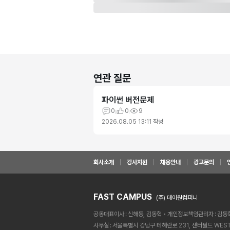
연관 질문
파이썬 버전문제
0
0
9
2026.08.05 13:11
작성
회사소개
강사지원
채용안내
광고문의
FAST CAMPUS
(주) 데이원컴퍼니
공동대표이사
신해동, 김동혁
개인정보책임관리자
김동
사무실
서울특별시 강남구 테헤란로 231, 센터필드 WEST