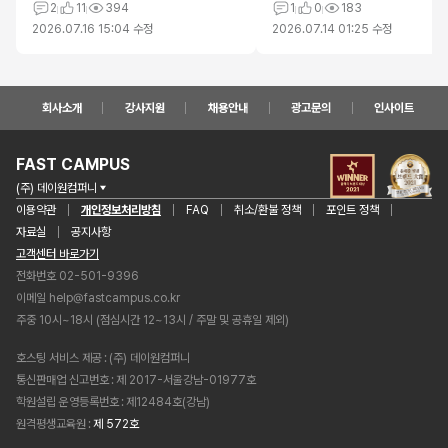
최고
2
11
394
의 자료 에러
1
0
183
2026.07.16 15:04
수정
2026.07.14 01:25
수정
회사소개
강사지원
채용안내
광고문의
인사이트
FAST CAMPUS
(주) 데이원컴퍼니
이용약관
개인정보처리방침
FAQ
취소/환불 정책
포인트 정책
자료실
공지사항
고객센터 바로가기
전화번호 02-501-9396
이메일
help@fastcampus.co.kr
주중 10시~18시 (점심시간 12~13시 / 주말 및 공휴일 제외)
호스팅 서비스 제공
(주) 데이원컴퍼니
통신판매업 신고번호
제 2017-서울강남-01977호
학원설립 운영등록번호
제12484호(강남)
원격평생교육원
제 572호