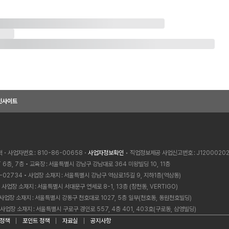
인사이트
혁
사업자번호
810-86-00658
사업자정보확인
• 직업정보제공 사업신고번호
J1200020
 6층, 7층
교육장
서울특별시 강남구 강남대로 364 미왕빌딩 10, 11층
-02734
사업장 소재지
서울특별시 강남구 역삼로15길 9, 지하1층(역삼동)
사업장 소재지
서울특별시 서대문구 연세로 8-1, 13층 (창천동, VERTIGO)
사업장 소재지
서울특별시 강동구 천호대로 1027, 5층 일부(천호동, 동원천호빌딩)
사업장 소재지
서울특별시 구로구 경인로 557, 4층 401, 403호(구로동, 삼영빌딩)
 정책
포인트 정책
자료실
공지사항