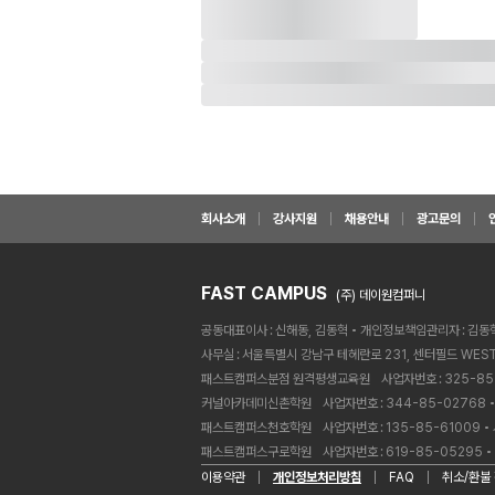
회사소개
강사지원
채용안내
광고문의
FAST CAMPUS
(주) 데이원컴퍼니
공동대표이사
신해동, 김동혁
개인정보책임관리자
김동
사무실
서울특별시 강남구 테헤란로 231, 센터필드 WEST
패스트캠퍼스분점 원격평생교육원ㅤ
사업자번호
325-85
커널아카데미신촌학원ㅤ
사업자번호
344-85-02768
패스트캠퍼스천호학원ㅤ
사업자번호
135-85-61009
패스트캠퍼스구로학원ㅤ
사업자번호
619-85-05295
이용약관
개인정보처리방침
FAQ
취소/환불