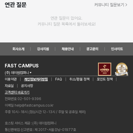
연관 질문
커뮤니티 질문보기
연관 질문이 없어요.
커뮤니티 질문 목록에서 둘러보세요!
회사소개
강사지원
채용안내
광고문의
인사이트
FAST CAMPUS
(주) 데이원컴퍼니
이용약관
개인정보처리방침
FAQ
취소/환불 정책
포인트 정책
자료실
공지사항
고객센터 바로가기
전화번호 02-501-9396
이메일
help@fastcampus.co.kr
주중 10시~18시 (점심시간 12~13시 / 주말 및 공휴일 제외)
호스팅 서비스 제공
(주) 데이원컴퍼니
통신판매업 신고번호
제 2017-서울강남-01977호