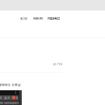
로그인
커뮤니티
기업교육
사용자 메뉴
739
행해봐도 오류남.