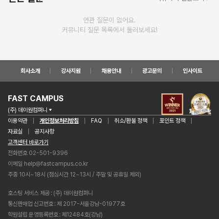
연관 질문이 없어요.
커뮤니티 질문 목록에서 둘러보세요!
회사소개
강사지원
채용안내
광고문의
인사이트
FAST CAMPUS
(주) 데이원컴퍼니
이용약관
개인정보처리방침
FAQ
취소/환불 정책
포인트 정책
자료실
공지사항
고객센터 바로가기
전화번호 02-501-9396
이메일
help@fastcampus.co.kr
주중 10시~18시 (점심시간 12~13시 / 주말 및 공휴일 제외)
호스팅 서비스 제공
(주) 데이원컴퍼니
통신판매업 신고번호
제 2017-서울강남-01977호
학원설립 운영등록번호
제12484호(강남)