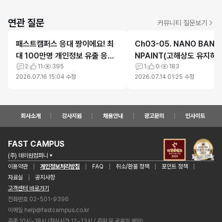
연관 질문
커뮤니티 질문보기
패스트캠퍼스 응대 짱이에요! 최
Ch03-05. NANO BANA
대 100만명 개인정보 유출 응대
NPAINT(고해상도 유지하기
최고
2
11
395
의 자료 에러
1
0
183
2026.07.16 15:04
수정
2026.07.14 01:25
수정
회사소개
강사지원
채용안내
광고문의
인사이트
FAST CAMPUS
(주) 데이원컴퍼니
이용약관
개인정보처리방침
FAQ
취소/환불 정책
포인트 정책
자료실
공지사항
고객센터 바로가기
전화번호 02-501-9396
이메일
help@fastcampus.co.kr
주중 10시~18시 (점심시간 12~13시 / 주말 및 공휴일 제외)