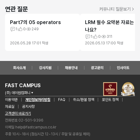
연관 질문
커뮤니티 질문보기
Part7의 05 operators
LRM 필수 요약본 자료는 
1
0
249
나요?
1
0
311
2026.05.28 17:01
작성
2026.05.13 17:00
작성
회사소개
강사지원
채용안내
광고문의
인사이트
FAST CAMPUS
(주) 데이원컴퍼니
이용약관
개인정보처리방침
FAQ
취소/환불 정책
포인트 정책
자료실
공지사항
고객센터 바로가기
전화번호 02-501-9396
이메일
help@fastcampus.co.kr
주중 10시~18시 (점심시간 12~13시 / 주말 및 공휴일 제외)