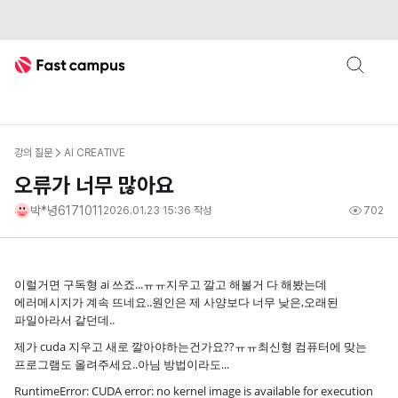
Fast Campus
강의 질문
AI CREATIVE
오류가 너무 많아요
박*녕6171011
2026.01.23 15:36
작성
702
이럴거면 구독형 ai 쓰죠...ㅠㅠ지우고 깔고 해볼거 다 해봤는데
에러메시지가 계속 뜨네요..원인은 제 사양보다 너무 낮은,오래된
파일아라서 같던데..
제가 cuda 지우고 새로 깔아야하는건가요??ㅠㅠ최신형 컴퓨터에 맞는
프로그램도 올려주세요..아님 방법이라도...
RuntimeError: CUDA error: no kernel image is available for execution