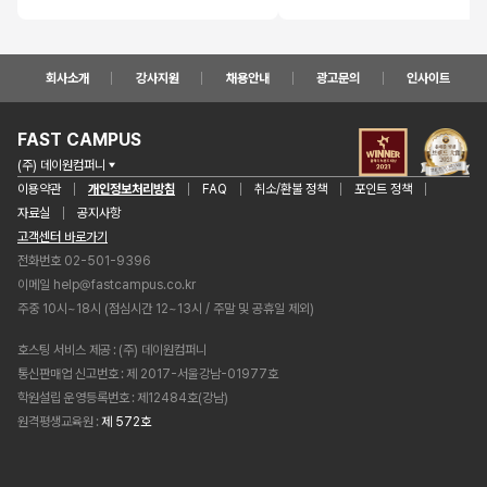
회사소개
강사지원
채용안내
광고문의
인사이트
FAST CAMPUS
(주) 데이원컴퍼니
이용약관
개인정보처리방침
FAQ
취소/환불 정책
포인트 정책
자료실
공지사항
고객센터 바로가기
전화번호 02-501-9396
이메일
help@fastcampus.co.kr
주중 10시~18시 (점심시간 12~13시 / 주말 및 공휴일 제외)
호스팅 서비스 제공
(주) 데이원컴퍼니
통신판매업 신고번호
제 2017-서울강남-01977호
학원설립 운영등록번호
제12484호(강남)
원격평생교육원
제 572호