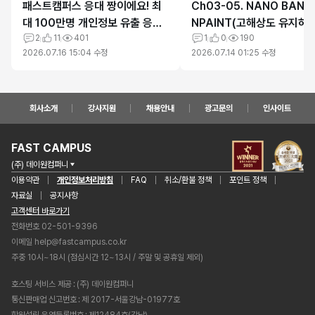
패스트캠퍼스 응대 짱이에요! 최
Ch03-05. NANO BANA
대 100만명 개인정보 유출 응대
NPAINT(고해상도 유지하기
최고
2
11
401
의 자료 에러
1
0
190
2026.07.16 15:04
수정
2026.07.14 01:25
수정
회사소개
강사지원
채용안내
광고문의
인사이트
FAST CAMPUS
(주) 데이원컴퍼니
이용약관
개인정보처리방침
FAQ
취소/환불 정책
포인트 정책
자료실
공지사항
고객센터 바로가기
전화번호 02-501-9396
이메일
help@fastcampus.co.kr
주중 10시~18시 (점심시간 12~13시 / 주말 및 공휴일 제외)
호스팅 서비스 제공
(주) 데이원컴퍼니
통신판매업 신고번호
제 2017-서울강남-01977호