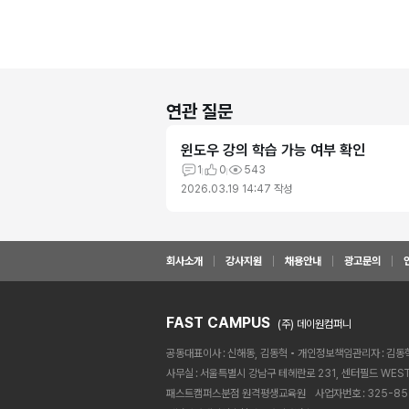
연관 질문
윈도우 강의 학습 가능 여부 확인
1
0
543
2026.03.19 14:47
작성
회사소개
강사지원
채용안내
광고문의
FAST CAMPUS
(주) 데이원컴퍼니
공동대표이사
신해동, 김동혁
개인정보책임관리자
김동
사무실
서울특별시 강남구 테헤란로 231, 센터필드 WEST
패스트캠퍼스분점 원격평생교육원ㅤ
사업자번호
325-85