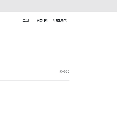
로그인
커뮤니티
기업교육
사용자 메뉴
666