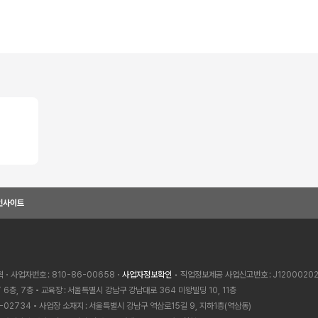
인사이트
혁
사업자번호
810-86-00658
사업자정보확인
• 직업정보제공 사업신고번호
J1200020
 6층, 7층
교육장
서울특별시 강남구 강남대로 364 미왕빌딩 10, 11층
-02734
사업장 소재지
서울특별시 강남구 역삼로15길 9, 지하1층(역삼동)