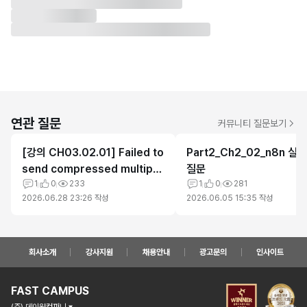
연관 질문
커뮤니티 질문보기
[강의 CH03.02.01] Failed to
Part2_Ch2_02_n8n 실
send compressed multipar
질문
t ingest: langsmith.utils.Lan
1
0
233
1
0
281
2026.06.28 23:26
작성
2026.06.05 15:35
작성
gSmithError:.계속 발생합니다
회사소개
강사지원
채용안내
광고문의
인사이트
FAST CAMPUS