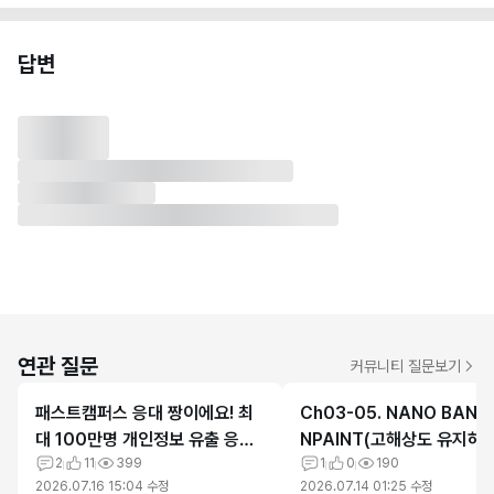
답변
연관 질문
커뮤니티 질문보기
패스트캠퍼스 응대 짱이에요! 최
Ch03-05. NANO BANA
대 100만명 개인정보 유출 응대
NPAINT(고해상도 유지하기
최고
2
11
399
의 자료 에러
1
0
190
2026.07.16 15:04
수정
2026.07.14 01:25
수정