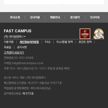
회사소개
강사지원
채용안내
광고문의
인사이트
FAST CAMPUS
(주) 데이원컴퍼니
이용약관
개인정보처리방침
FAQ
취소/환불 정책
포인트 정책
자료실
공지사항
고객센터 바로가기
전화번호 02-501-9396
이메일
help@fastcampus.co.kr
주중 10시~18시 (점심시간 12~13시 / 주말 및 공휴일 제외)
호스팅 서비스 제공
(주) 데이원컴퍼니
통신판매업 신고번호
제 2017-서울강남-01977호
학원설립 운영등록번호
제12484호(강남)
원격평생교육원
제 572호