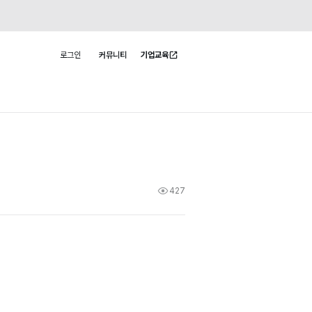
로그인
커뮤니티
기업교육
사용자 메뉴
427