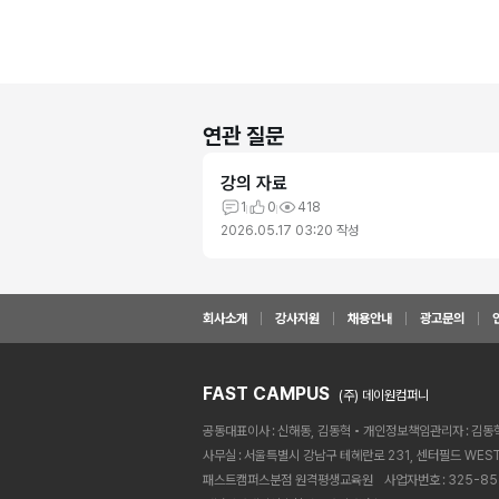
연관 질문
강의 자료
1
0
418
2026.05.17 03:20
작성
회사소개
강사지원
채용안내
광고문의
FAST CAMPUS
(주) 데이원컴퍼니
공동대표이사
신해동, 김동혁
개인정보책임관리자
김동
사무실
서울특별시 강남구 테헤란로 231, 센터필드 WEST
패스트캠퍼스분점 원격평생교육원ㅤ
사업자번호
325-85