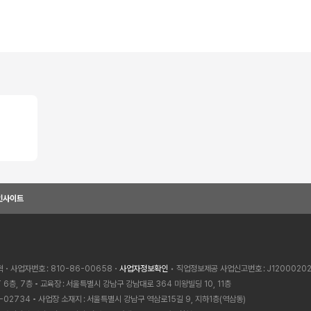
인사이트
혁
사업자번호
810-86-00658
사업자정보확인
• 직업정보제공 사업신고번호
J1200020
 6층, 7층
교육장
서울특별시 강남구 강남대로 364 미왕빌딩 10, 11층
-02734
사업장 소재지
서울특별시 강남구 역삼로15길 9, 지하1층(역삼동)