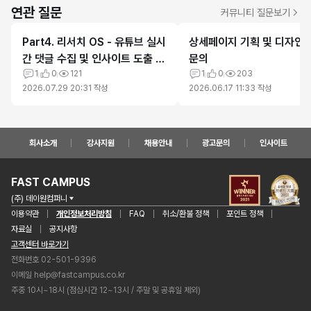
연관 질문
커뮤니티 질문보기
Part4. 리서치 OS - 유튜브 실시
상세페이지 기획 및 디자인 
간 댓글 수집 및 인사이트 도출 실
문의
습 관련
1
0
121
1
0
203
2026.07.29 20:31
작성
2026.06.17 11:33
작성
회사소개
강사지원
채용안내
광고문의
인사이트
FAST CAMPUS
(주) 데이원컴퍼니
이용약관
개인정보처리방침
FAQ
취소/환불 정책
포인트 정책
자료실
공지사항
고객센터 바로가기
전화번호 02-501-9396
이메일
help@fastcampus.co.kr
주중 10시~18시 (점심시간 12~13시 / 주말 및 공휴일 제외)