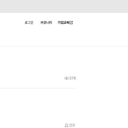
로그인
커뮤니티
기업교육
사용자 메뉴
376
신고