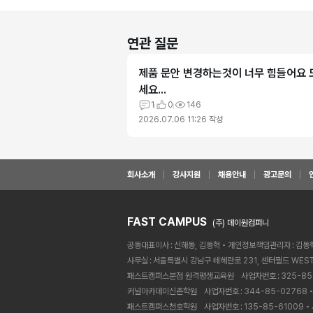
연관 질문
제품 문안 변경하는것이 너무 힘들어요
세요...
1
0
146
2026.07.06 11:26
작성
회사소개
강사지원
채용안내
광고문의
FAST CAMPUS
(주) 데이원컴퍼니
공동대표이사
신해동, 김동혁
개인정보책임관리자
김동
사무실
서울특별시 강남구 테헤란로 231, 센터필드 WEST
패스트캠퍼스분점 원격평생교육원ㅤ
사업자번호
325-85
커널아카데미신촌학원ㅤ
사업자번호
344-85-02768
패스트캠퍼스천호학원ㅤ
사업자번호
135-85-61009