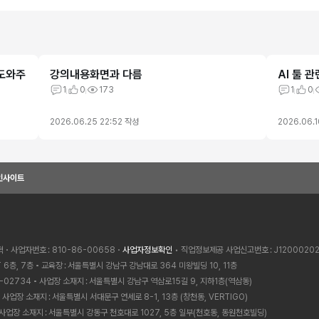
 도와주
강의내용화면과 다름
AI 툴 
1
0
173
1
0
2026.06.25 22:52
작성
2026.06.1
인사이트
혁
사업자번호
810-86-00658
사업자정보확인
• 직업정보제공 사업신고번호
J1200020
 6층, 7층
교육장
서울특별시 강남구 강남대로 364 미왕빌딩 10, 11층
-02734
사업장 소재지
서울특별시 강남구 역삼로15길 9, 지하1층(역삼동)
사업장 소재지
서울특별시 서대문구 연세로 8-1, 13층 (창천동, VERTIGO)
사업장 소재지
서울특별시 강동구 천호대로 1027, 5층 일부(천호동, 동원천호빌딩)