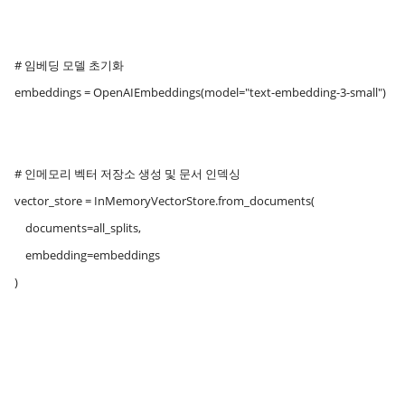
# 임베딩 모델 초기화
embeddings = OpenAIEmbeddings(model="text-embedding-3-small")
# 인메모리 벡터 저장소 생성 및 문서 인덱싱
vector_store = InMemoryVectorStore.from_documents(
documents=all_splits,
embedding=embeddings
)