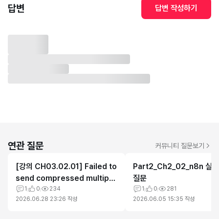
답변
답변 작성하기
연관 질문
커뮤니티 질문보기
[강의 CH03.02.01] Failed to
Part2_Ch2_02_n8n 실
send compressed multipar
질문
t ingest: langsmith.utils.Lan
1
0
234
1
0
281
2026.06.28 23:26
작성
2026.06.05 15:35
작성
gSmithError:.계속 발생합니다