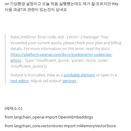
uv 가상환경 설정이고 오늘 처음 실행했는데도 제가 잘 모르지만 Key
사용 과금?과 관련이 있는건지 싶네요
RateLimitError: Error code: 429 - {'error': {'message': 'You
exceeded your current quota, please check your plan and billing
details. For more information on this error, read the docs:
https://platform.openai.com/docs/guides/error-codes/api-
errors
.', 'type': 'insufficient_quota', 'param': None, 'code':
'insufficient_quota'}}
Output is truncated. View as a
scrollable element
or open in a
text editor
. Adjust cell output
settings
...
(예제소스)
from langchain_openai import OpenAIEmbeddings
from langchain_core.vectorstores import InMemoryVectorStore