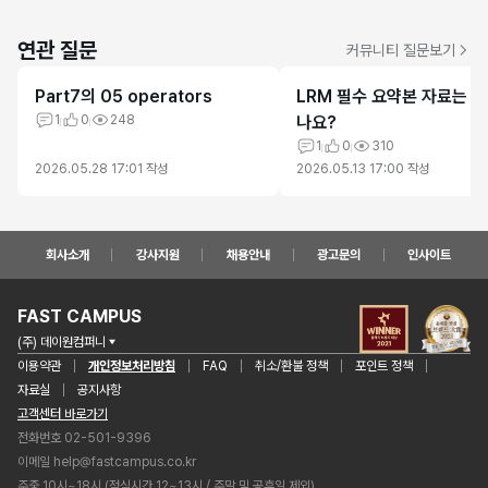
연관 질문
커뮤니티 질문보기
Part7의 05 operators
LRM 필수 요약본 자료는 
1
0
248
나요?
1
0
310
2026.05.28 17:01
작성
2026.05.13 17:00
작성
회사소개
강사지원
채용안내
광고문의
인사이트
FAST CAMPUS
(주) 데이원컴퍼니
이용약관
개인정보처리방침
FAQ
취소/환불 정책
포인트 정책
자료실
공지사항
고객센터 바로가기
전화번호 02-501-9396
이메일
help@fastcampus.co.kr
주중 10시~18시 (점심시간 12~13시 / 주말 및 공휴일 제외)