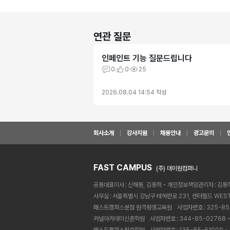
연관 질문
인페인트 기능 질문드립니다
0
0
25
2026.08.04 14:54
작성
회사소개
강사지원
채용안내
광고문의
FAST CAMPUS
(주) 데이원컴퍼니
공동대표이사
신해동, 김동혁
개인정보책임관리자
김동
사무실
서울특별시 강남구 테헤란로 231, 센터필드 WEST
패스트캠퍼스분점 원격평생교육원ㅤ
사업자번호
325-85
커널아카데미신촌학원ㅤ
사업자번호
344-85-02768
패스트캠퍼스천호학원ㅤ
사업자번호
135-85-61009