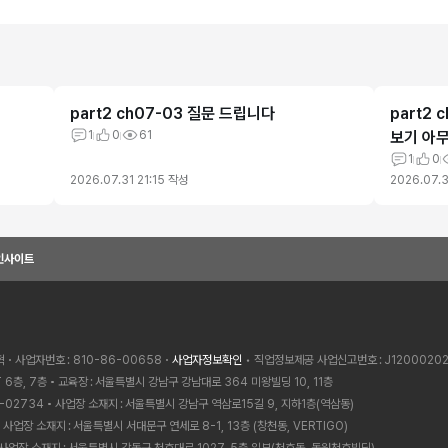
part2 ch07-03 질문 드립니다
part2 
1
0
61
보기 아
1
0
2026.07.31 21:15
작성
2026.07.3
인사이트
혁
사업자번호
810-86-00658
사업자정보확인
• 직업정보제공 사업신고번호
J1200020
 6층, 7층
교육장
서울특별시 강남구 강남대로 364 미왕빌딩 10, 11층
-02734
사업장 소재지
서울특별시 강남구 역삼로15길 9, 지하1층(역삼동)
사업장 소재지
서울특별시 서대문구 연세로 8-1, 13층 (창천동, VERTIGO)
사업장 소재지
서울특별시 강동구 천호대로 1027, 5층 일부(천호동, 동원천호빌딩)