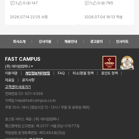
1
0
147
1
0
785
2026.07.14 22:25
수정
2026.07.04 16:13
작성
회사소개
강사지원
채용안내
광고문의
인사이트
FAST CAMPUS
(주) 데이원컴퍼니
이용약관
개인정보처리방침
FAQ
취소/환불 정책
포인트 정책
자료실
공지사항
고객센터 바로가기
전화번호 02-501-9396
이메일
help@fastcampus.co.kr
주중 10시~18시 (점심시간 12~13시 / 주말 및 공휴일 제외)
호스팅 서비스 제공
(주) 데이원컴퍼니
통신판매업 신고번호
제 2017-서울강남-01977호
학원설립 운영등록번호
제12484호(강남)