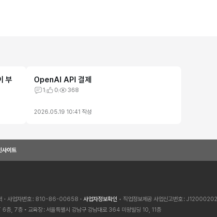
이 부
OpenAI API 결제
1
0
368
2026.05.19 10:41
작성
인사이트
혁
사업자번호
810-86-00658
사업자정보확인
• 직업정보제공 사업신고번호
J1200020
 6층, 7층
교육장
서울특별시 강남구 강남대로 364 미왕빌딩 10, 11층