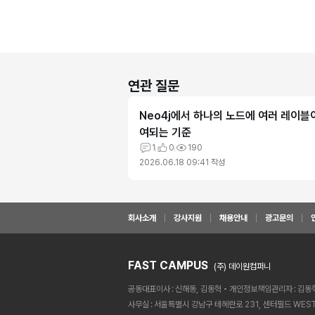
연관 질문
Neo4j에서 하나의 노드에 여러 레이블
여되는 기준
1
0
190
2026.06.18 09:41
작성
회사소개
강사지원
채용안내
광고문의
FAST CAMPUS
(주) 데이원컴퍼니
공동대표이사
신해동, 김동혁
개인정보책임관리자
김동
사무실
서울특별시 강남구 테헤란로 231, 센터필드 WEST