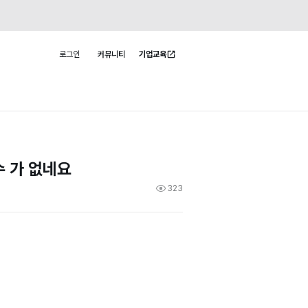
로그인
커뮤니티
기업교육
사용자 메뉴
수 가 없네요
323