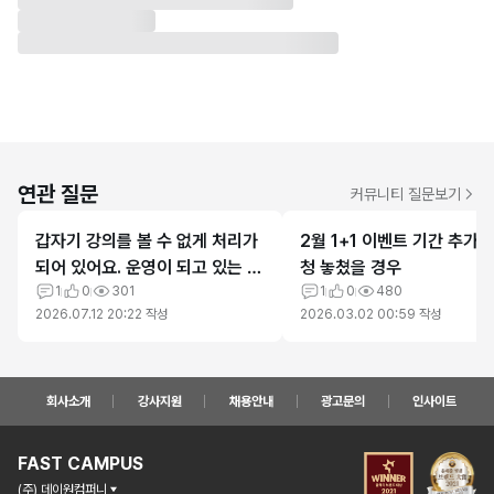
연관 질문
커뮤니티 질문보기
갑자기 강의를 볼 수 없게 처리가
2월 1+1 이벤트 기간 추가
되어 있어요. 운영이 되고 있는 사
청 놓쳤을 경우
이트인지 모르겠습니다.
1
0
301
1
0
480
2026.07.12 20:22
작성
2026.03.02 00:59
작성
회사소개
강사지원
채용안내
광고문의
인사이트
FAST CAMPUS
(주) 데이원컴퍼니