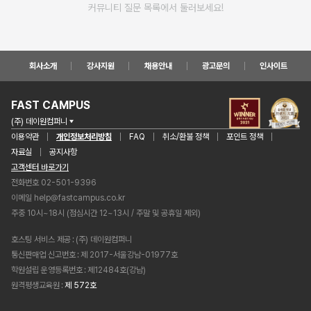
커뮤니티 질문 목록에서 둘러보세요!
회사소개
강사지원
채용안내
광고문의
인사이트
FAST CAMPUS
(주) 데이원컴퍼니
이용약관
개인정보처리방침
FAQ
취소/환불 정책
포인트 정책
자료실
공지사항
고객센터 바로가기
전화번호 02-501-9396
이메일
help@fastcampus.co.kr
주중 10시~18시 (점심시간 12~13시 / 주말 및 공휴일 제외)
호스팅 서비스 제공
(주) 데이원컴퍼니
통신판매업 신고번호
제 2017-서울강남-01977호
학원설립 운영등록번호
제12484호(강남)
원격평생교육원
제 572호