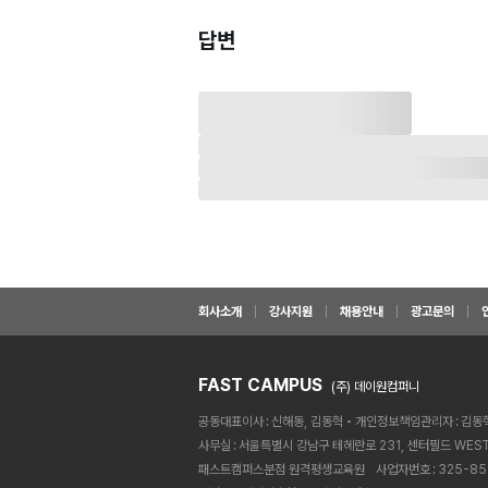
답변
회사소개
강사지원
채용안내
광고문의
FAST CAMPUS
(주) 데이원컴퍼니
공동대표이사
신해동, 김동혁
개인정보책임관리자
김동
사무실
서울특별시 강남구 테헤란로 231, 센터필드 WEST
패스트캠퍼스분점 원격평생교육원ㅤ
사업자번호
325-85