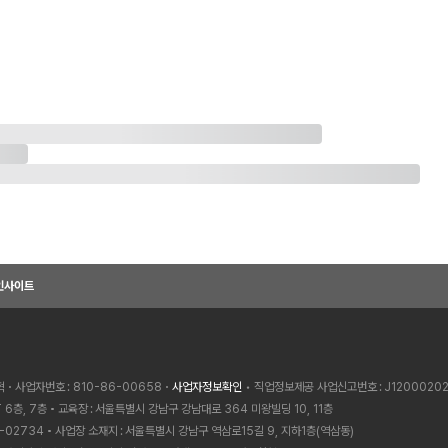
인사이트
혁
사업자번호
810-86-00658
사업자정보확인
• 직업정보제공 사업신고번호
J1200020
 6층, 7층
교육장
서울특별시 강남구 강남대로 364 미왕빌딩 10, 11층
-02734
사업장 소재지
서울특별시 강남구 역삼로15길 9, 지하1층(역삼동)