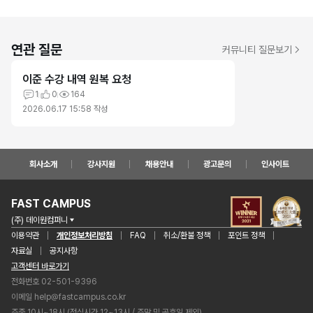
연관 질문
커뮤니티 질문보기
이준 수강 내역 원복 요청
1
0
164
2026.06.17 15:58
작성
회사소개
강사지원
채용안내
광고문의
인사이트
FAST CAMPUS
(주) 데이원컴퍼니
이용약관
개인정보처리방침
FAQ
취소/환불 정책
포인트 정책
자료실
공지사항
고객센터 바로가기
전화번호 02-501-9396
이메일
help@fastcampus.co.kr
주중 10시~18시 (점심시간 12~13시 / 주말 및 공휴일 제외)