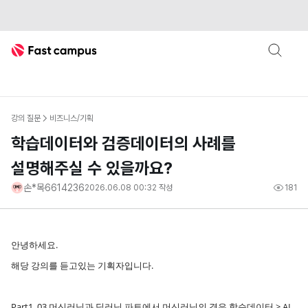
Fast Campus
강의 질문
비즈니스/기획
학습데이터와 검증데이터의 사례를
설명해주실 수 있을까요?
손*목6614236
2026.06.08 00:32
작성
181
안녕하세요.
해당 강의를 듣고있는 기획자입니다.
Part1. 03 머신러닝과 딥러닝 파트에서 머신러닝의 경우 학습데이터 > AI