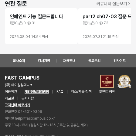
연관 질문
커뮤니티 질문보기
인페인트 기능 질문드립니다
part2 ch07-03 질문 드
0
0
31
1
0
73
2026.08.04 14:54
작성
2026.07.31 21:15
작성
회사소개
강사지원
채용안내
광고문의
인사이트
FAST CAMPUS
(주) 데이원컴퍼니
이용약관
개인정보처리방침
FAQ
취소/환불 정책
포인트 정책
자료실
공지사항
고객센터 바로가기
전화번호 02-501-9396
이메일
help@fastcampus.co.kr
주중 10시~18시 (점심시간 12~13시 / 주말 및 공휴일 제외)