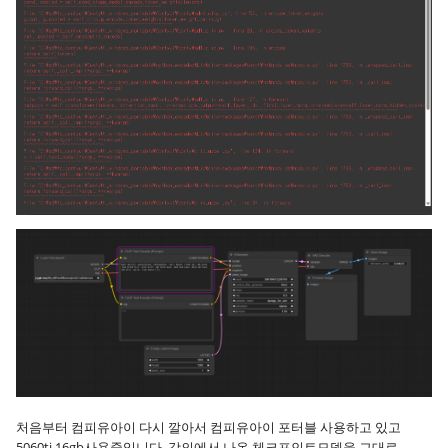
처음부터 컴피유아이 다시 깔아서 컴피유아이 포터블 사용하고 있고
5060ti 16gb사용중입니다. 강의에서 나온 체크포인트모델을 그대로