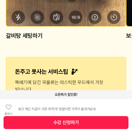
갈비탕 세팅하기
보
돈주고 못사는 서비스팁
뚝배기에 담긴 국물류는 러스틱한 무드에서 가장
빛납니다.
오픈특가 할인중!
(*러스틱 : 소박하고 꾸밈없는, 투박한)
보고 계신 지금이 가장 최저가! 망설이면 가격이 올라가요🚨
찜하기
수강 신청
하기
수강 신청 버튼