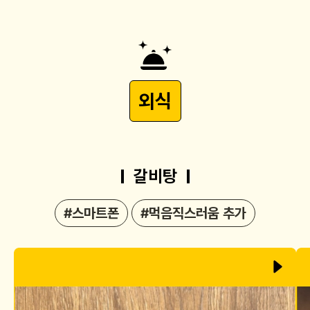
외식
갈비탕
#스마트폰
#먹음직스러움 추가