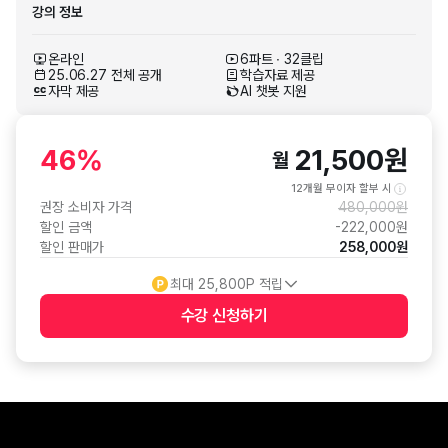
강의 정보
온라인
6파트 ∙ 32클립
25.06.27 전체 공개
학습자료 제공
자막 제공
AI 챗봇 지원
46
%
21,500
원
월
12개월 무이자 할부 시
권장 소비자 가격
480,000
원
할인 금액
-
222,000
원
할인 판매가
258,000
원
최대
25,800
P 적립
수강 신청
하기
수강 신청 버튼
음식영상촬영
스튜디오끼니
음식사진촬영