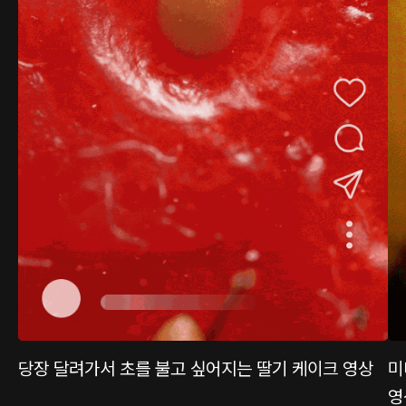
당장 달려가서 초를 불고 싶어지는 딸기 케이크 영상
미
영