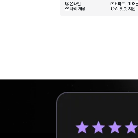
온라인
5파트 ∙ 193
자막 제공
AI 챗봇 지원
반도체
회로설계
삼코치