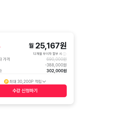
%
25,167
원
월
12개월 무이자 할부 시
자 가격
690,000
원
-
388,000
원
가
302,000
원
최대
30,200
P 적립
수강 신청
하기
수강 신청 버튼