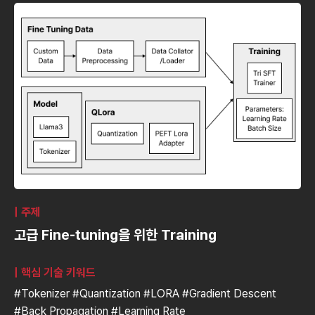
| 주제
고급 Fine-tuning을 위한 Training
| 핵심 기술 키워드
#Tokenizer #Quantization #LORA #Gradient Descent
#Back Propagation #Learning Rate