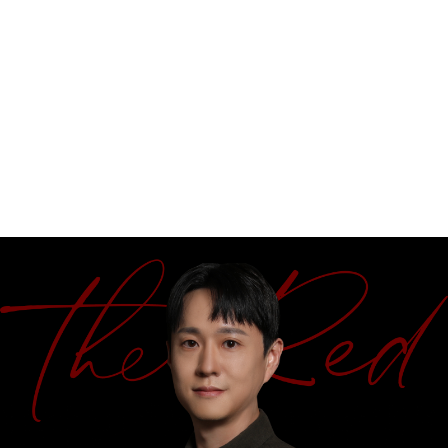
LLM을 활용한 고급
Fine-tuning
& AI 서비스 구현
김형진
현) Databricks, Staff Software Engineer (ML)
전) Uber, Staff Software Engineer
전) Linkedin, Data scientist
LLM 새로운 지각 변동,
Meta AI 의