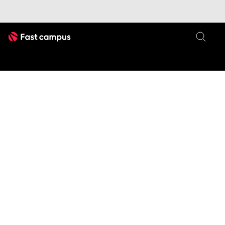
Fast Campus
LLaMa3
파인튜닝
김형진의 LLaMa3 & 오픈소스 LLM을
김형진의 Llama3 &
오픈소스