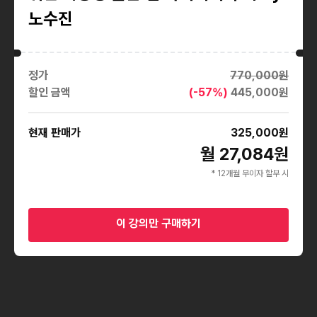
노수진
정가
770,000
원
할인 금액
(-
57
%)
445,000
원
현재 판매가
325,000
원
월 27,084원
* 12개월 무이자 할부 시
이 강의만 구매하기