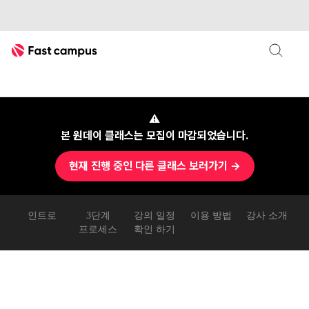
Fast Campus
하이엔드 웹사이트
바이브코딩 웹사이트
패스트캠퍼스
⚠
본 원데이 클래스는 모집이 마감되었습니다.
현재 진행 중인 다른 클래스 보러가기 →
인트로
3단계
강의 일정
이용 방법
강사 소개
프로세스
확인 하기