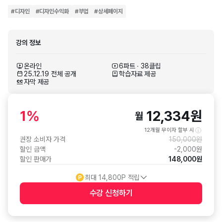
#
디자인
#
디자인수익화
#
부업
#
상세페이지
강의 정보
온라인
6파트 ∙ 38클립
25.12.19 전체 공개
학습자료 제공
자막 제공
1
%
12,334
원
월
12개월 무이자 할부 시
권장 소비자 가격
150,000
원
할인 금액
-
2,000
원
할인 판매가
148,000
원
최대
14,800
P 적립
수강 신청
하기
수강 신청 버튼