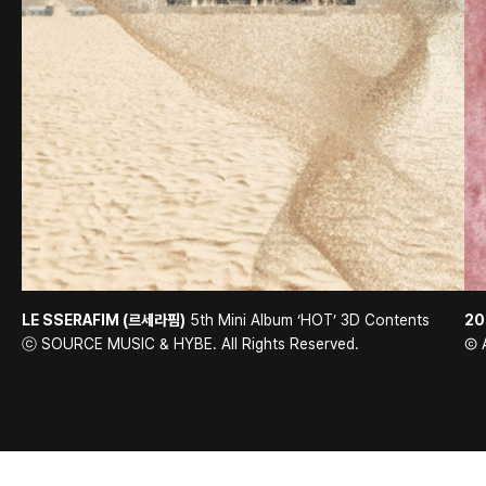
LE SSERAFIM (르세라핌)
5th Mini Album ‘HOT’ 3D Contents
20
ⓒ SOURCE MUSIC & HYBE. All Rights Reserved.
Ⓒ 