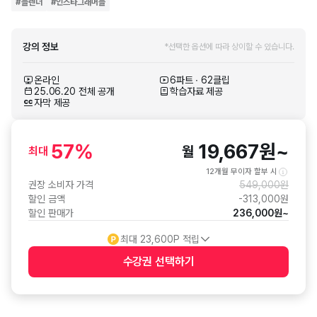
#
블렌더
#
인스타그래머블
강의 정보
*선택한 옵션에 따라 상이할 수 있습니다.
온라인
6파트 ∙ 62클립
25.06.20 전체 공개
학습자료 제공
자막 제공
57
%
19,667
원
~
월
최대
12개월 무이자 할부 시
권장 소비자 가격
549,000
원
할인 금액
-
313,000
원
할인 판매가
236,000
원
~
최대
23,600
P 적립
수강권 선택하기