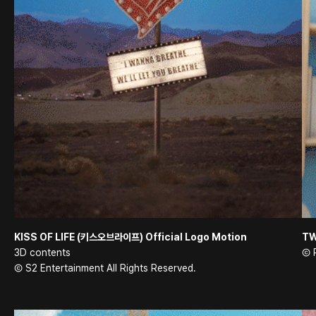
KISS OF LIFE (키스오브라이프) Official Logo Motion
TW
3D contents
Ⓒ P
Ⓒ S2 Entertainment All Rights Reserved.