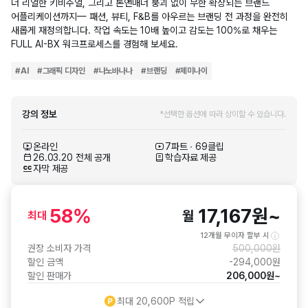
더 리얼한 키비주얼, 그리고 톤앤매너 붕괴 없이 무한 확장되는 브랜드
어플리케이션까지— 패션, 뷰티, F&B를 아우르는 브랜딩 전 과정을 완전히
새롭게 재정의합니다. 작업 속도는 10배 높이고 감도는 100%로 채우는
FULL AI-BX 워크프로세스를 경험해 보세요.
#
AI
#
그래픽 디자인
#
나노바나나
#
브랜딩
#
제미나이
강의 정보
*선택한 옵션에 따라 상이할 수 있습니다.
온라인
7파트 ∙ 69클립
26.03.20 전체 공개
학습자료 제공
자막 제공
58
%
17,167
원
~
월
최대
12개월 무이자 할부 시
권장 소비자 가격
500,000
원
할인 금액
-
294,000
원
할인 판매가
206,000
원
~
최대
20,600
P 적립