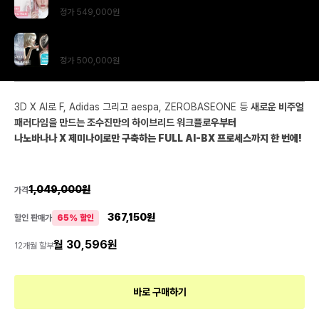
정가
549,000
원
Nano Banana & Gemini로 완성하는 FULL AI-BX 프로세
스
정가
500,000
원
3D X AI로 F, Adidas 그리고 aespa, ZEROBASEONE 등
새로운 비주얼
패러다임을 만드는 조수진만의 하이브리드 워크플로우
부터
나노바나나 X 제미나이로만 구축하는 FULL AI-BX 프로세스
까지 한 번에!
1,049,000
원
가격
367,150
원
할인 판매가
65
% 할인
월 30,596원
12개월 할부
바로 구매하기