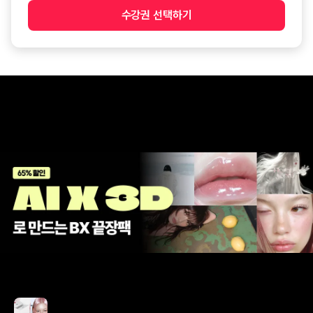
수강권 선택하기
나노바나나
제미나이
BX 디자인
총
2
과목
AI와 3D를 활용한 하이브리드 BX 프로세스와 브랜드 아트웍