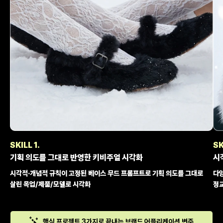
SKILL 1.
SK
기획 의도를 그대로 반영한 키비주얼 시각화
시
시각적·개념적 규칙이 고정된 베이스 무드 프롬프트로 기획 의도를 그대로
다양
살린 목업/제품/모델로 시각화
정
핵심 프로젝트 3가지로 끝내는 브랜드 어플리케이션 변주