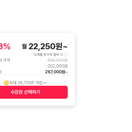
3
%
22,250
원
~
월
12개월 무이자 할부 시
자 가격
469,000
원
-
202,000
원
가
267,000
원
~
최대
26,700
P 적립
수강권 선택하기