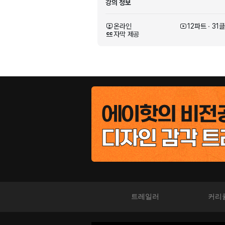
강의 정보
온라인
12파트 ∙ 31
자막 제공
디자인
포스터
에이핫
트레일러
커리