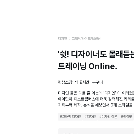
디자인
그래픽/타이포/브랜딩
'쉿! 디자이너도 몰래듣
트레이닝 Online.
평생소장
약 9시간
누구나
디자인 툴은 다룰 줄 아는데 '디자인' 이 어려
에이핫이 패스트캠퍼스에 더욱 강력해진 커리큘
기획부터 제작, 분석을 해보면서 9개 스타일을
#
그래픽 디자인
#
디자인
#
디자인 이론
#
에이핫