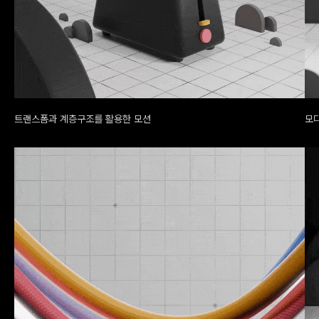
트랜스폼과 계층구조를 활용한 모션
모디