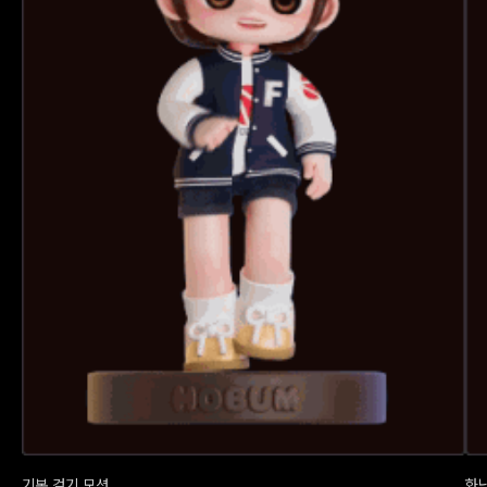
기본 걷기 모션
화난