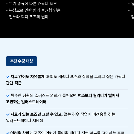
- 무기 종류에 따른 캐릭터 포즈
- 
- 부상으로 인한 힘의 불균형 연출
- 
- 전투와 회피 포즈의 원리
- 
추천 수강 대상
✓
자료 없이도 자유롭게
360도 캐릭터 포즈와 상황을 그리고 싶은 캐릭터
관련 직군
✓
특수한 상황의 일러스트 의뢰가 들어오면
평소보다 퀄리티가 떨어져
고민하는 일러스트레이터
✓
자료가 있는 포즈만 그릴 수 있고,
없는 경우 작업에 어려움을 겪는
일러스트레이터 지망생
✓
어려운 상황과 포즈의 의뢰
가 들어올 때마다 진행 여부를 고민하는 프로