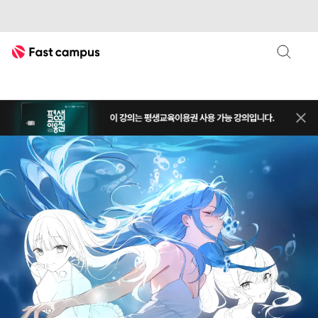
Fast Campus
평생교
상단 
네오아카데미
캐주얼일러스트
네오아카데미 : 상상 속 비현실 캐릭