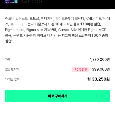
정가
640,000
원
어도비 일러스트, 포토샵, 인디자인, 라이트룸부터 블렌더, C4D, 피드마, 애
펙, 프리미어, 다빈치 디졸브까지
총 10개 디자인 툴로 170여종 실습,
Figma make, Figma site 기능부터, Cursor AI와 연계한 Figma MCP
활용, 콘텐츠 자동화와 바이브 디자인 등
피그마 핵심 스킬까지 100여종의
실습!
1,330,000
원
가격
399,000
원
할인 판매가
70
% 할인
월 33,250원
12개월 할부
바로 구매하기