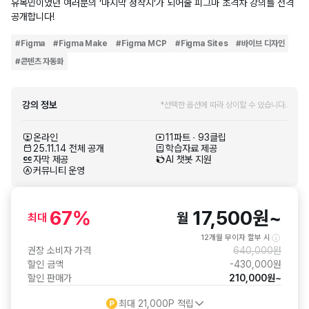
유목민이었던 여러분의 ‘마지막 정착지’가 되어줄 피그마 초격차 강의를 전격
공개합니다!
#
Figma
#
Figma Make
#
Figma MCP
#
Figma Sites
#
바이브 디자인
#
콘텐츠 자동화
강의 정보
*선택한 옵션에 따라 상이할 수 있습니다.
온라인
11파트 ∙ 93클립
25.11.14 전체 공개
학습자료 제공
자막 제공
AI 챗봇 지원
커뮤니티 운영
67
%
17,500
원
~
월
최대
12개월 무이자 할부 시
권장 소비자 가격
640,000
원
할인 금액
-
430,000
원
할인 판매가
210,000
원
~
최대
21,000
P 적립