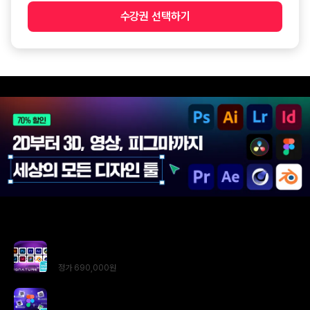
수강권 선택하기
피그마마
피그마 mcp
패스트캠퍼스
총
2
과목
한 번에 끝내는 디자인 툴 초격차 패키지 2026 SIGNATURE+
정가
690,000
원
2026 한 번에 끝내는 피그마 초격차 패키지