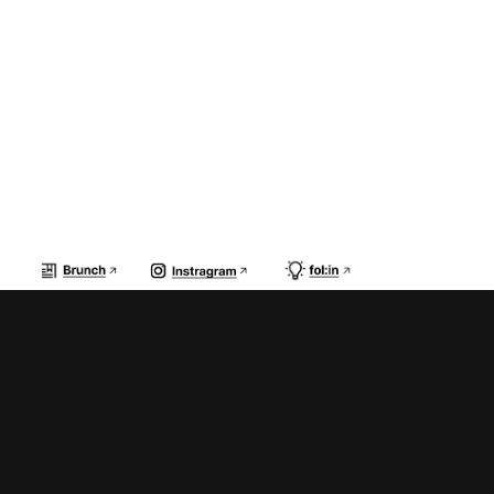
기업에서 브랜딩을 기획하시는 분들 뿐 아니라 브랜딩이 필요한 기업의
대표님
그리고 브랜딩에 관심이 있으신 모든 분들이 들으시면 좋을 경험 공유의
장이 될 것이라 생각합니다.
감사합니다.
Seaside City
전 우성 드림
Summary