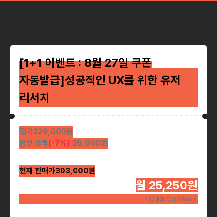
[1+1 이벤트 : 8월 27일 쿠폰
자동발급]성공적인 UX를 위한 유저
리서치
정가
329,000
원
할인 금액
(-
7
%)
26,000
원
현재 판매가
303,000
원
월 25,250원
* 12개월 무이자 할부 시