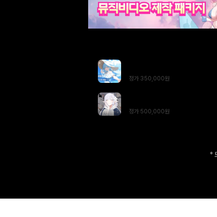
총
2
과목
이세돌, 스텔라이브 MV 제작자 Y
클래스
정가
350,000
원
50가지 예제로 배우는: 셀식 채
정가
500,000
원
*