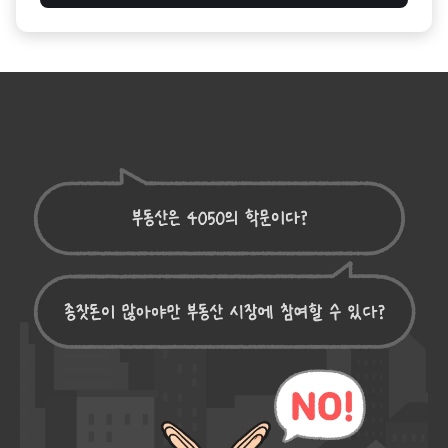
부동산
경매
레나쌤의 2030 부동산 갓벽 로드맵