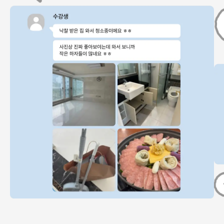
20대 중반 수강생
관악구 내집마련
20대 수강생
광명 청약 당첨
20대 신혼부부
동탄 1급지 갭투자
30대 초반 수강생
강서구 아파트 경매 낙찰
20대 후반 수강생
안전마진 2억 재건축 아파트 매수
예비신혼부부 수강생
인천 경매 낙찰
20대 후반 수강생