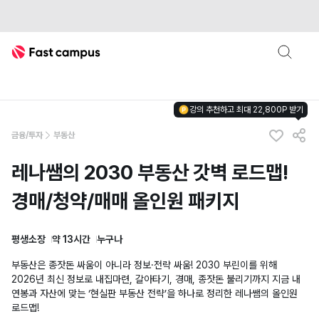
Fast Campus
강의 추천하고 최대 22,800P 받기
금융/투자
부동산
레나쌤의 2030 부동산 갓벽 로드맵!
경매/청약/매매 올인원 패키지
평생소장
약 13시간
누구나
부동산은 종잣돈 싸움이 아니라 정보·전략 싸움! 2030 부린이를 위해
2026년 최신 정보로 내집마련, 갈아타기, 경매, 종잣돈 불리기까지 지금 내
연봉과 자산에 맞는 ‘현실판 부동산 전략’을 하나로 정리한 레나쌤의 올인원
로드맵!