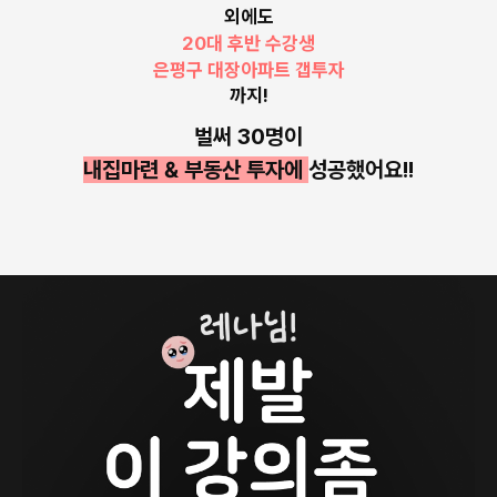
은평구 대장아파트 갭투자
외에도
30대 초반 수강생
구로구 매수
까지!
20대 수강생
수원영통 급매 매수
벌써 30명이
30대 수강생
내집마련 & 부동산 투자에
성공했어요!!
영통 신축 아파트 경매 낙찰
20대 수강생
광명 청약 당첨
대학생 경매 단타로
수도권 갭투자 성공
20대 중반 수강생
관악구 내집마련