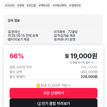
#
2030
#
경매
#
로드맵
#
백과사전
#
부동산투자
#
생애최초
강의 정보
온라인
5파트 ∙ 72클립
26.05.15 전체 공개
학습자료 제공
미리보기 제공
커뮤니티 운영
66
%
19,000
원
월
12개월 무이자 할부 시
권장 소비자 가격
690,000
원
할인 금액
-
462,000
원
할인 판매가
228,000
원
최대
22,800
P 적립
수강 신청
하기
수강 신청 버튼
인기 클립 미리보기